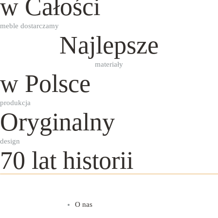
w Całości
meble dostarczamy
Najlepsze
materiały
w Polsce
produkcja
Oryginalny
design
70 lat historii
O nas