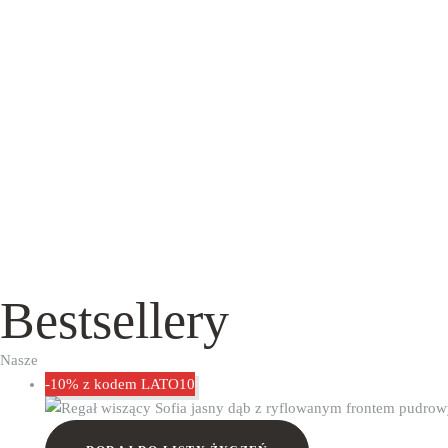
Bestsellery
Nasze
-10% z kodem LATO10