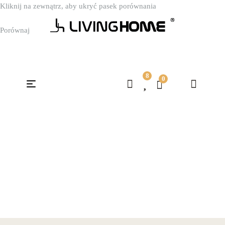
Kliknij na zewnątrz, aby ukryć pasek porównania
Porównaj
8
0