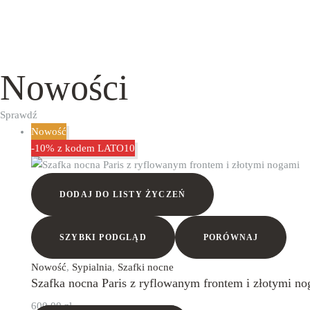
Nowości
Sprawdź
Nowość
-10% z kodem LATO10
DODAJ DO LISTY ŻYCZEŃ
SZYBKI PODGLĄD
PORÓWNAJ
Nowość
,
Sypialnia
,
Szafki nocne
Szafka nocna Paris z ryflowanym frontem i złotymi n
600,00
zł