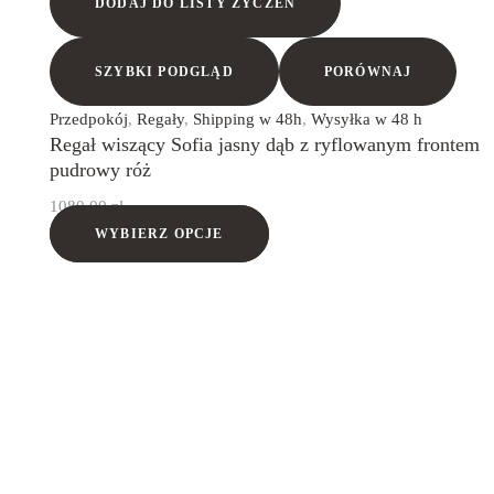
DODAJ DO LISTY ŻYCZEŃ
SZYBKI PODGLĄD
PORÓWNAJ
Przedpokój
,
Regały
,
Shipping w 48h
,
Wysyłka w 48 h
Regał wiszący Sofia jasny dąb z ryflowanym frontem
pudrowy róż
1080,00
zł
WYBIERZ OPCJE