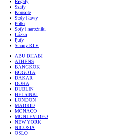
Regały
Szafy
Konsole
Stoły i ławy
Półki
Sofy i narożniki
Łóżka
Pufy
Ściany RTV
ABU DHABI
ATHENS
BANGKOK
BOGOTA
DAKAR
DOHA
DUBLIN
HELSINKI
LONDON
MADRID
MONACO
MONTEVIDEO
NEW YORK
NICOSIA
OSLO