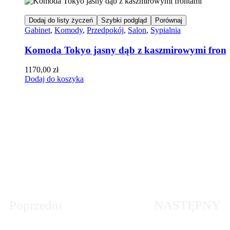
Dodaj do listy życzeń
Szybki podgląd
Porównaj
Gabinet
,
Komody
,
Przedpokój
,
Salon
,
Sypialnia
Komoda Tokyo jasny dąb z kaszmirowymi fron
1170,00
zł
Dodaj do koszyka
Poprzedni
NASTĘPNY