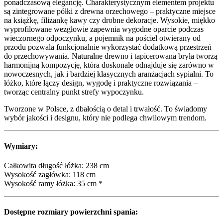
ponadczasową elegancję. Charakterystycznym elementem projektu
są zintegrowane półki z drewna orzechowego – praktyczne miejsce
na książkę, filiżankę kawy czy drobne dekoracje. Wysokie, miękko
wyprofilowane wezgłowie zapewnia wygodne oparcie podczas
wieczornego odpoczynku, a pojemnik na pościel otwierany od
przodu pozwala funkcjonalnie wykorzystać dodatkową przestrzeń
do przechowywania. Naturalne drewno i tapicerowana bryła tworzą
harmonijną kompozycję, która doskonale odnajduje się zarówno w
nowoczesnych, jak i bardziej klasycznych aranżacjach sypialni. To
łóżko, które łączy design, wygodę i praktyczne rozwiązania –
tworząc centralny punkt strefy wypoczynku.
Tworzone w Polsce, z dbałością o detal i trwałość. To świadomy
wybór jakości i designu, który nie podlega chwilowym trendom.
Wymiary:
Całkowita długość łóżka: 238 cm
Wysokość zagłówka: 118 cm
Wysokość ramy łóżka: 35 cm *
Dostępne rozmiary powierzchni spania: