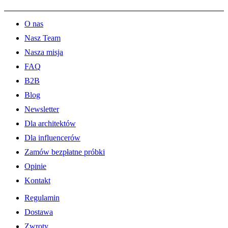
O nas
Nasz Team
Nasza misja
FAQ
B2B
Blog
Newsletter
Dla architektów
Dla influencerów
Zamów bezpłatne próbki
Opinie
Kontakt
Regulamin
Dostawa
Zwroty