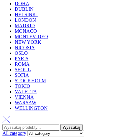
DOHA
DUBLIN
HELSINKI
LONDON
MADRID
MONACO
MONTEVIDEO
NEW YORK
NICOSIA
OSLO
PARIS
ROMA
SEOUL
SOFIA
STOCKHOLM
TOKIO
VALETTA
VIENNA
WARSAW
WELLINGTON
Wyszukaj
Wyszukaj
:
All category