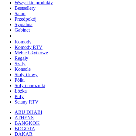
Wszystkie produkty
Bestsellery
Salon
Przedpokój
Sypialnia
Gabinet
Komody
Komody RTV
Meble Użytkowe
Regały
Szafy
Konsole
Stoły i ławy
Półki
Sofy i narożniki
Łóżka
Pufy
Ściany RTV
ABU DHABI
ATHENS
BANGKOK
BOGOTA
DAKAR