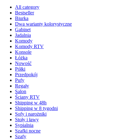
All category
Bestseller
Biurka
Dwa warianty kolorystyczne
Gabinet
Jadalnia
Komody
Komody RTV
Konsole
Łóżka
Nowość
Półki
Przedpokój
Pufy
Regały
Salon
Ściany RTV
Shipping w 48h
Shipping w 8 tygodni
Sofy i narożniki
Stoły i ławy
Sypialnia
Szafki nocne
Szafy