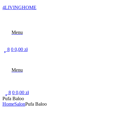
4LIVINGHOME
Menu
8
0
0,00
zł
Menu
8
0
0,00
zł
Pufa Baloo
Home
Salon
Pufa Baloo