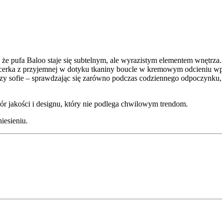
że pufa Baloo staje się subtelnym, ale wyrazistym elementem wnętrza. J
icerka z przyjemnej w dotyku tkaniny boucle w kremowym odcieniu wpro
y sofie – sprawdzając się zarówno podczas codziennego odpoczynku, ja
ór jakości i designu, który nie podlega chwilowym trendom.
iesieniu.