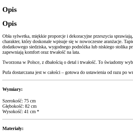
Opis
Opis
Obła sylwetka, miękkie proporcje i dekoracyjne przeszycia sprawiają, 
charakter, który doskonale wpisuje się w nowoczesne aranżacje. Tap
dodatkowego siedziska, wygodnego podnóżka lub niskiego stolika prz
zapewniają komfort oraz trwałość na lata.
Tworzona w Polsce, z dbałością o detal i trwałość. To świadomy wyb
Pufa dostarczana jest w całości – gotowa do ustawienia od razu po wn
Wymiary:
Szerokość: 75 cm
Głębokość: 82 cm
Wysokość: 41 cm *
Materiały: