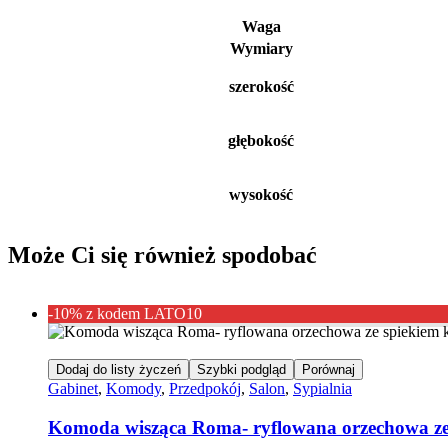
Waga
Wymiary
szerokość
głębokość
wysokość
Może Ci się również spodobać
-10% z kodem LATO10
Dodaj do listy życzeń
Szybki podgląd
Porównaj
Gabinet
,
Komody
,
Przedpokój
,
Salon
,
Sypialnia
Komoda wisząca Roma- ryflowana orzechowa z