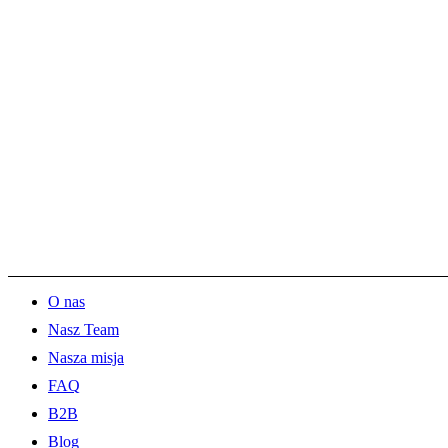
O nas
Nasz Team
Nasza misja
FAQ
B2B
Blog