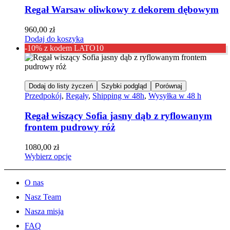
Regał Warsaw oliwkowy z dekorem dębowym
960,00
zł
Dodaj do koszyka
-10% z kodem LATO10
Dodaj do listy życzeń
Szybki podgląd
Porównaj
Przedpokój
,
Regały
,
Shipping w 48h
,
Wysyłka w 48 h
Regał wiszący Sofia jasny dąb z ryflowanym
frontem pudrowy róż
1080,00
zł
Wybierz opcje
O nas
Nasz Team
Nasza misja
FAQ