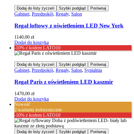
Dodaj do listy życzeń
Szybki podgląd
Porównaj
Gabinet
,
Przedpokój
,
Regały
,
Salon
Regał loftowy z oświetleniem LED New York
1140,00
zł
Dodaj do koszyka
-10% z kodem LATO10
Dodaj do listy życzeń
Szybki podgląd
Porównaj
Gabinet
,
Przedpokój
,
Regały
,
Salon
,
Sypialnia
Regał Paris z oświetleniem LED kaszmir
1470,00
zł
Dodaj do koszyka
Nowość
2 warianty kolorystyczne
-10% z kodem LATO10
Dodaj do listy życzeń
Szybki podgląd
Porównaj