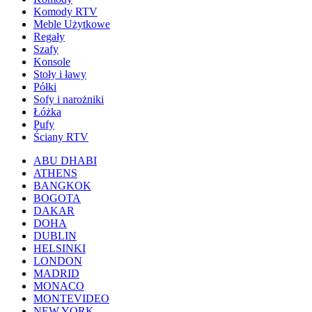
Komody RTV
Meble Użytkowe
Regały
Szafy
Konsole
Stoły i ławy
Półki
Sofy i narożniki
Łóżka
Pufy
Ściany RTV
ABU DHABI
ATHENS
BANGKOK
BOGOTA
DAKAR
DOHA
DUBLIN
HELSINKI
LONDON
MADRID
MONACO
MONTEVIDEO
NEW YORK