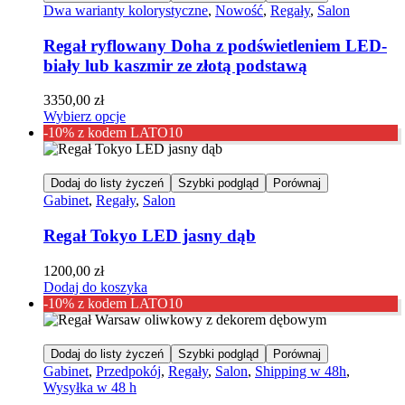
Dwa warianty kolorystyczne
,
Nowość
,
Regały
,
Salon
Regał ryflowany Doha z podświetleniem LED-
biały lub kaszmir ze złotą podstawą
3350,00
zł
Wybierz opcje
-10% z kodem LATO10
Dodaj do listy życzeń
Szybki podgląd
Porównaj
Gabinet
,
Regały
,
Salon
Regał Tokyo LED jasny dąb
1200,00
zł
Dodaj do koszyka
-10% z kodem LATO10
Dodaj do listy życzeń
Szybki podgląd
Porównaj
Gabinet
,
Przedpokój
,
Regały
,
Salon
,
Shipping w 48h
,
Wysyłka w 48 h