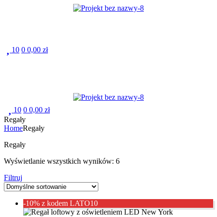
Menu
10
0
0,00
zł
Menu
10
0
0,00
zł
Regały
Home
Regały
Regały
Wyświetlanie wszystkich wyników: 6
Filtruj
-10% z kodem LATO10