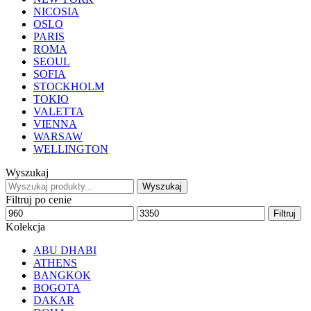
NICOSIA
OSLO
PARIS
ROMA
SEOUL
SOFIA
STOCKHOLM
TOKIO
VALETTA
VIENNA
WARSAW
WELLINGTON
Wyszukaj
Wyszukaj
Wyszukaj
:
Filtruj po cenie
Min
Max
Filtruj
price
price
Kolekcja
ABU DHABI
ATHENS
BANGKOK
BOGOTA
DAKAR