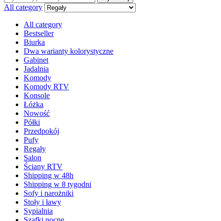
:
All category
All category
Bestseller
Biurka
Dwa warianty kolorystyczne
Gabinet
Jadalnia
Komody
Komody RTV
Konsole
Łóżka
Nowość
Półki
Przedpokój
Pufy
Regały
Salon
Ściany RTV
Shipping w 48h
Shipping w 8 tygodni
Sofy i narożniki
Stoły i ławy
Sypialnia
Szafki nocne