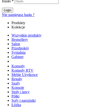
Hasło
*
Login
Nie pamiętasz hasła ?
Produkty
Kolekcje
Wszystkie produkty
Bestsellery
Salon
Przedpokój
Sypialnia
Gabinet
Komody
Komody RTV
Meble Użytkowe
Regały
Szafy
Konsole
Stoły i ławy
Półki
Sofy i narożniki
Łóżka