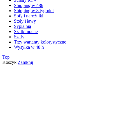
Ściany RTV
Shipping w 48h
Shipping w 8 tygodni
Sofy i narożniki
Stoły i ławy
Sypialnia
Szafki nocne
Szafy
Trzy warianty kolorystyczne
Wysyłka w 48 h
Top
Koszyk
Zamknij