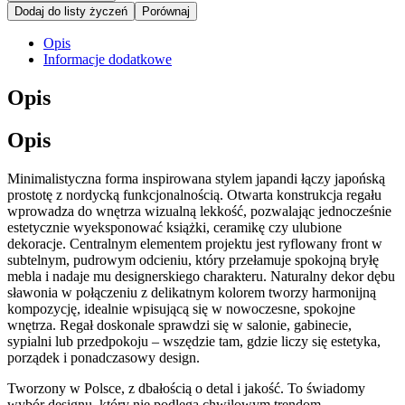
Dodaj do listy życzeń
Porównaj
Opis
Informacje dodatkowe
Opis
Opis
Minimalistyczna forma inspirowana stylem japandi łączy japońską
prostotę z nordycką funkcjonalnością. Otwarta konstrukcja regału
wprowadza do wnętrza wizualną lekkość, pozwalając jednocześnie
estetycznie wyeksponować książki, ceramikę czy ulubione
dekoracje. Centralnym elementem projektu jest ryflowany front w
subtelnym, pudrowym odcieniu, który przełamuje spokojną bryłę
mebla i nadaje mu designerskiego charakteru. Naturalny dekor dębu
sławonia w połączeniu z delikatnym kolorem tworzy harmonijną
kompozycję, idealnie wpisującą się w nowoczesne, spokojne
wnętrza. Regał doskonale sprawdzi się w salonie, gabinecie,
sypialni lub przedpokoju – wszędzie tam, gdzie liczy się estetyka,
porządek i ponadczasowy design.
Tworzony w Polsce, z dbałością o detal i jakość. To świadomy
wybór designu, który nie podlega chwilowym trendom.