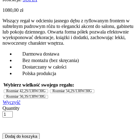
1080,00
zł
Wiszący regał w odcieniu jasnego dębu z ryflowanym frontem w
subtelnym pudrowym różu to elegancki akcent do salonu, gabinetu
lub pokoju dziennego. Otwarta forma półek pozwala efektownie
wyeksponować dekoracje, książki i dodatki, zachowując lekki,
nowoczesny charakter wnętrza.
ㅤDarmowa dostawa
ㅤBez montażu (bez skręcania)
ㅤDostarczany w całości
ㅤPolska produkcja
Wybierz wielkość swojego regału:
Rozmiar 42,2S/138W/30G
Rozmiar 54,2S/138W/30G
Rozmiar 56,3S/138W/30G
Wyczyść
Quantity
Dodaj do koszyka