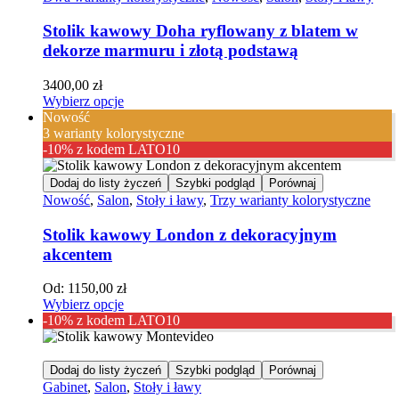
Stolik kawowy Doha ryflowany z blatem w
dekorze marmuru i złotą podstawą
3400,00
zł
Wybierz opcje
Nowość
3 warianty kolorystyczne
-10% z kodem LATO10
Dodaj do listy życzeń
Szybki podgląd
Porównaj
Nowość
,
Salon
,
Stoły i ławy
,
Trzy warianty kolorystyczne
Stolik kawowy London z dekoracyjnym
akcentem
Od:
1150,00
zł
Wybierz opcje
-10% z kodem LATO10
Dodaj do listy życzeń
Szybki podgląd
Porównaj
Gabinet
,
Salon
,
Stoły i ławy