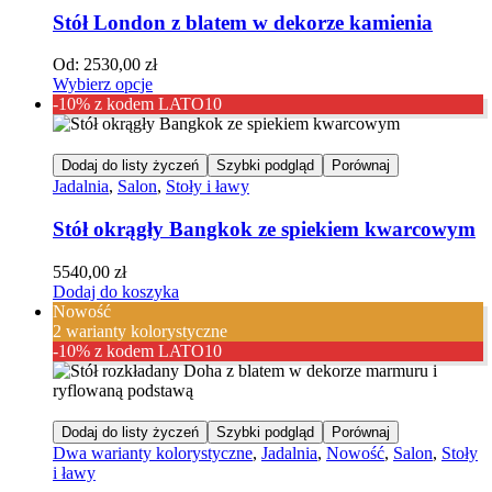
Stół London z blatem w dekorze kamienia
Od:
2530,00
zł
Wybierz opcje
-10% z kodem LATO10
Dodaj do listy życzeń
Szybki podgląd
Porównaj
Jadalnia
,
Salon
,
Stoły i ławy
Stół okrągły Bangkok ze spiekiem kwarcowym
5540,00
zł
Dodaj do koszyka
Nowość
2 warianty kolorystyczne
-10% z kodem LATO10
Dodaj do listy życzeń
Szybki podgląd
Porównaj
Dwa warianty kolorystyczne
,
Jadalnia
,
Nowość
,
Salon
,
Stoły
i ławy