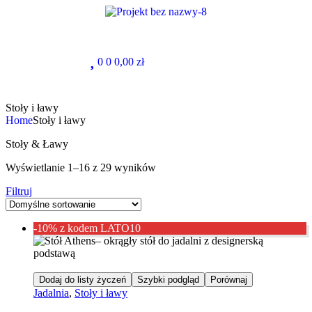
0
0
0,00
zł
Stoły i ławy
Home
Stoły i ławy
Stoły & Ławy
Wyświetlanie 1–16 z 29 wyników
Filtruj
-10% z kodem LATO10
Dodaj do listy życzeń
Szybki podgląd
Porównaj
Jadalnia
,
Stoły i ławy