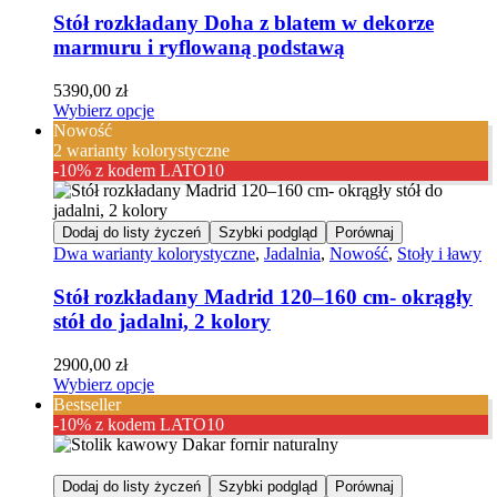
Stół rozkładany Doha z blatem w dekorze
marmuru i ryflowaną podstawą
5390,00
zł
Wybierz opcje
Nowość
2 warianty kolorystyczne
-10% z kodem LATO10
Dodaj do listy życzeń
Szybki podgląd
Porównaj
Dwa warianty kolorystyczne
,
Jadalnia
,
Nowość
,
Stoły i ławy
Stół rozkładany Madrid 120–160 cm- okrągły
stół do jadalni, 2 kolory
2900,00
zł
Wybierz opcje
Bestseller
-10% z kodem LATO10
Dodaj do listy życzeń
Szybki podgląd
Porównaj