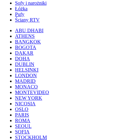
Sofy i narożniki
Łóżka
Pufy
Ściany RTV
ABU DHABI
ATHENS
BANGKOK
BOGOTA
DAKAR
DOHA
DUBLIN
HELSINKI
LONDON
MADRID
MONACO
MONTEVIDEO
NEW YORK
NICOSIA
OSLO
PARIS
ROMA
SEOUL
SOFIA
STOCKHOLM