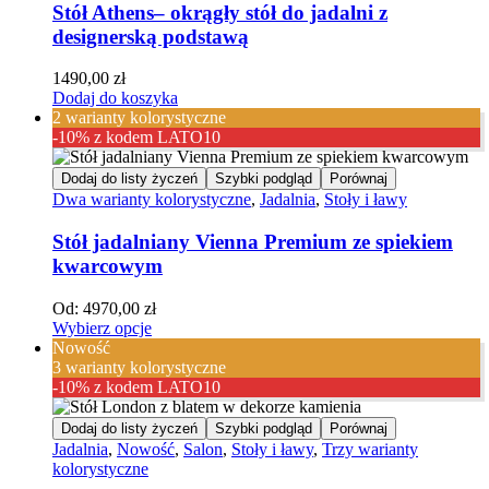
Stół Athens– okrągły stół do jadalni z
designerską podstawą
1490,00
zł
Dodaj do koszyka
2 warianty kolorystyczne
-10% z kodem LATO10
Dodaj do listy życzeń
Szybki podgląd
Porównaj
Dwa warianty kolorystyczne
,
Jadalnia
,
Stoły i ławy
Stół jadalniany Vienna Premium ze spiekiem
kwarcowym
Od:
4970,00
zł
Wybierz opcje
Nowość
3 warianty kolorystyczne
-10% z kodem LATO10
Dodaj do listy życzeń
Szybki podgląd
Porównaj
Jadalnia
,
Nowość
,
Salon
,
Stoły i ławy
,
Trzy warianty
kolorystyczne