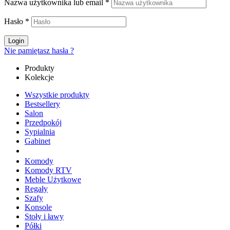
Nazwa użytkownika lub email
*
Hasło
*
Login
Nie pamiętasz hasła ?
Produkty
Kolekcje
Wszystkie produkty
Bestsellery
Salon
Przedpokój
Sypialnia
Gabinet
Komody
Komody RTV
Meble Użytkowe
Regały
Szafy
Konsole
Stoły i ławy
Półki