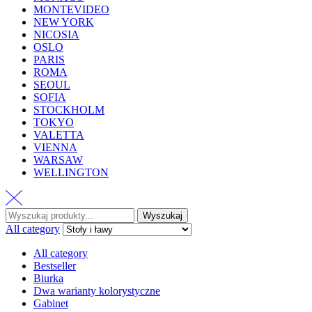
MONTEVIDEO
NEW YORK
NICOSIA
OSLO
PARIS
ROMA
SEOUL
SOFIA
STOCKHOLM
TOKYO
VALETTA
VIENNA
WARSAW
WELLINGTON
Wyszukaj
All category
All category
Bestseller
Biurka
Dwa warianty kolorystyczne
Gabinet