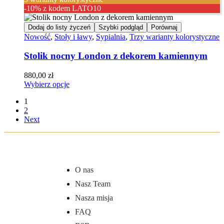
-10% z kodem LATO10
Dodaj do listy życzeń
Szybki podgląd
Porównaj
Nowość
,
Stoły i ławy
,
Sypialnia
,
Trzy warianty kolorystyczne
Stolik nocny London z dekorem kamiennym
880,00
zł
Wybierz opcje
1
2
Next
O nas
Nasz Team
Nasza misja
FAQ