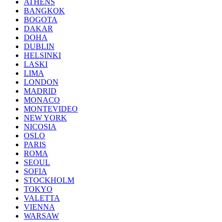
ATHENS
BANGKOK
BOGOTA
DAKAR
DOHA
DUBLIN
HELSINKI
LASKI
LIMA
LONDON
MADRID
MONACO
MONTEVIDEO
NEW YORK
NICOSIA
OSLO
PARIS
ROMA
SEOUL
SOFIA
STOCKHOLM
TOKYO
VALETTA
VIENNA
WARSAW