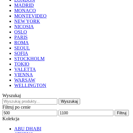
MADRID
MONACO
MONTEVIDEO
NEW YORK
NICOSIA
OSLO
PARIS
ROMA
SEOUL
SOFIA
STOCKHOLM
TOKIO
VALETTA
VIENNA
WARSAW
WELLINGTON
Wyszukaj
Wyszukaj
Wyszukaj
:
Filtruj po cenie
Min
Max
Filtruj
price
price
Kolekcja
ABU DHABI