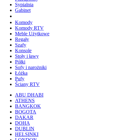
Sypialnia
Gabinet
Komody
Komody RTV
Meble Użytkowe
Regały
Szafy
Konsole
Stoły i ławy
Półki
Sofy i narożniki
Łóżka
Pufy
Ściany RTV
ABU DHABI
ATHENS
BANGKOK
BOGOTA
DAKAR
DOHA
DUBLIN
HELSINKI
LONDON