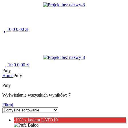
Menu
10
0
0,00
zł
Menu
10
0
0,00
zł
Pufy
Home
Pufy
Pufy
Wyświetlanie wszystkich wyników: 7
Filtruj
-10% z kodem LATO10