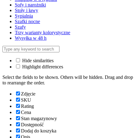
Sofy i narożniki
Stoły i ławy
Sypialnia
Szafki nocne
Szafy
Trzy warianty kolorystyczne
Wysyłka w 48 h
Hide similarities
Highlight differences
Select the fields to be shown. Others will be hidden. Drag and drop
to rearrange the order.
Zdjęcie
SKU
Rating
Cena
Stan magazynowy
Dostępność
Dodaj do koszyka
Opis