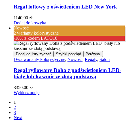
Regał loftowy z oświetleniem LED New York
1140,00
zł
Dodaj do koszyka
Nowość
2 warianty kolorystyczne
-10% z kodem LATO10
Dodaj do listy życzeń
Szybki podgląd
Porównaj
Dwa warianty kolorystyczne
,
Nowość
,
Regały
,
Salon
Regał ryflowany Doha z podświetleniem LED-
biały lub kaszmir ze złotą podstawą
3350,00
zł
Wybierz opcje
1
2
3
Next