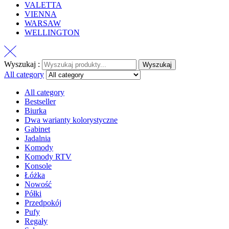
VALETTA
VIENNA
WARSAW
WELLINGTON
Wyszukaj :
Wyszukaj
All category
All category
Bestseller
Biurka
Dwa warianty kolorystyczne
Gabinet
Jadalnia
Komody
Komody RTV
Konsole
Łóżka
Nowość
Półki
Przedpokój
Pufy
Regały