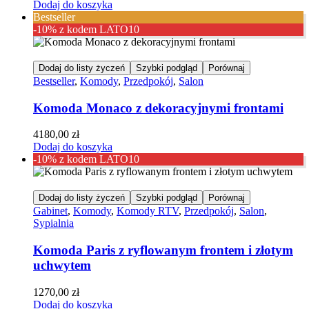
Dodaj do koszyka
Bestseller
-10% z kodem LATO10
Dodaj do listy życzeń
Szybki podgląd
Porównaj
Bestseller
,
Komody
,
Przedpokój
,
Salon
Komoda Monaco z dekoracyjnymi frontami
4180,00
zł
Dodaj do koszyka
-10% z kodem LATO10
Dodaj do listy życzeń
Szybki podgląd
Porównaj
Gabinet
,
Komody
,
Komody RTV
,
Przedpokój
,
Salon
,
Sypialnia
Komoda Paris z ryflowanym frontem i złotym
uchwytem
1270,00
zł
Dodaj do koszyka