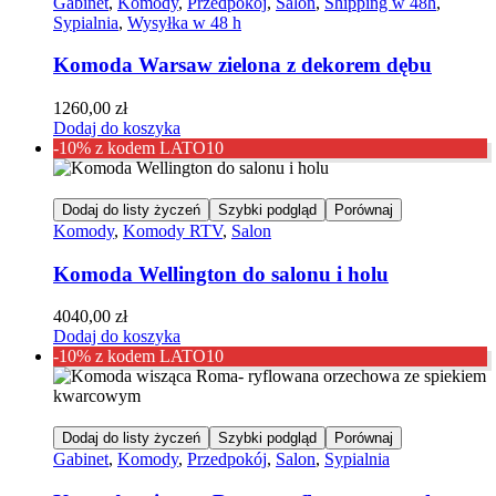
Gabinet
,
Komody
,
Przedpokój
,
Salon
,
Shipping w 48h
,
Sypialnia
,
Wysyłka w 48 h
Komoda Warsaw zielona z dekorem dębu
1260,00
zł
Dodaj do koszyka
-10% z kodem LATO10
Dodaj do listy życzeń
Szybki podgląd
Porównaj
Komody
,
Komody RTV
,
Salon
Komoda Wellington do salonu i holu
4040,00
zł
Dodaj do koszyka
-10% z kodem LATO10
Dodaj do listy życzeń
Szybki podgląd
Porównaj
Gabinet
,
Komody
,
Przedpokój
,
Salon
,
Sypialnia