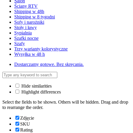
Salon
Ściany RTV
Shipping w 48h
Shipping w 8 tygodni
Sofy i narożniki
Stoły i ławy
Sypialnia
Szafki nocne
Szafy
Trzy warianty kolorystyczne
Wysyłka w 48 h
Dostarczamy gotowe. Bez skręcania.
Hide similarities
Highlight differences
Select the fields to be shown. Others will be hidden. Drag and drop
to rearrange the order.
Zdjęcie
SKU
Rating