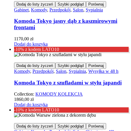
Dodaj do listy życzeń
Szybki podgląd
Porównaj
Gabinet
,
Komody
,
Przedpokój
,
Salon
,
Sypialnia
Komoda Tokyo jasny dąb z kaszmirowymi
frontami
1170,00
zł
Dodaj do koszyka
-10% z kodem LATO10
Dodaj do listy życzeń
Szybki podgląd
Porównaj
Komody
,
Przedpokój
,
Salon
,
Sypialnia
,
Wysyłka w 48 h
Komoda Tokyo z szufladami w stylu japandi
Collection:
KOMODY KOLEKCJA
1860,00
zł
Dodaj do koszyka
-10% z kodem LATO10
Dodaj do listy życzeń
Szybki podgląd
Porównaj