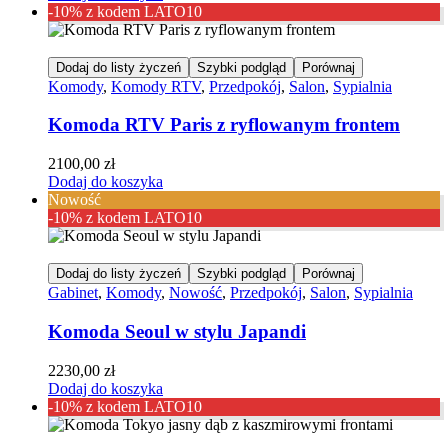
-10% z kodem LATO10
Dodaj do listy życzeń
Szybki podgląd
Porównaj
Komody
,
Komody RTV
,
Przedpokój
,
Salon
,
Sypialnia
Komoda RTV Paris z ryflowanym frontem
2100,00
zł
Dodaj do koszyka
Nowość
-10% z kodem LATO10
Dodaj do listy życzeń
Szybki podgląd
Porównaj
Gabinet
,
Komody
,
Nowość
,
Przedpokój
,
Salon
,
Sypialnia
Komoda Seoul w stylu Japandi
2230,00
zł
Dodaj do koszyka
-10% z kodem LATO10