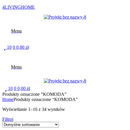
4LIVINGHOME
Menu
10
0
0,00
zł
Menu
10
0
0,00
zł
Produkty oznaczone “KOMODA”
Home
Produkty oznaczone “KOMODA”
Wyświetlanie 1–16 z 34 wyników
Filtruj