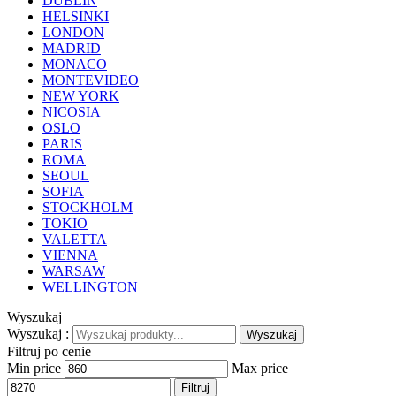
DUBLIN
HELSINKI
LONDON
MADRID
MONACO
MONTEVIDEO
NEW YORK
NICOSIA
OSLO
PARIS
ROMA
SEOUL
SOFIA
STOCKHOLM
TOKIO
VALETTA
VIENNA
WARSAW
WELLINGTON
Wyszukaj
Wyszukaj :
Wyszukaj
Filtruj po cenie
Min price
Max price
Filtruj