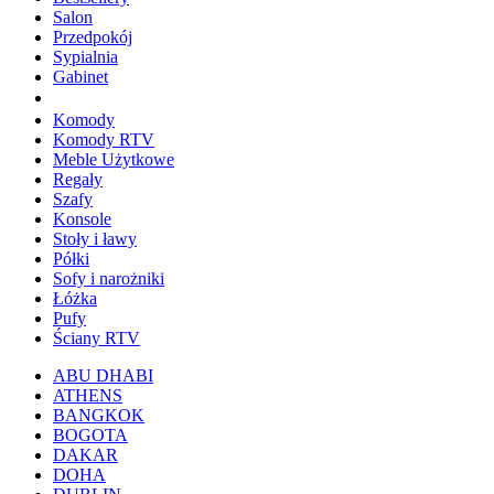
Salon
Przedpokój
Sypialnia
Gabinet
Komody
Komody RTV
Meble Użytkowe
Regały
Szafy
Konsole
Stoły i ławy
Półki
Sofy i narożniki
Łóżka
Pufy
Ściany RTV
ABU DHABI
ATHENS
BANGKOK
BOGOTA
DAKAR
DOHA