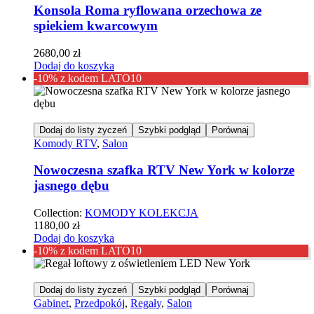
Konsola Roma ryflowana orzechowa ze
spiekiem kwarcowym
2680,00
zł
Dodaj do koszyka
-10% z kodem LATO10
Dodaj do listy życzeń
Szybki podgląd
Porównaj
Komody RTV
,
Salon
Nowoczesna szafka RTV New York w kolorze
jasnego dębu
Collection:
KOMODY KOLEKCJA
1180,00
zł
Dodaj do koszyka
-10% z kodem LATO10
Dodaj do listy życzeń
Szybki podgląd
Porównaj
Gabinet
,
Przedpokój
,
Regały
,
Salon