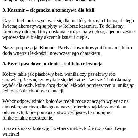
3. Kaszmir – elegancka alternatywa dla bieli
Czysta biel może wydawać się dla niektórych zbyt chłodna, dlatego
świetną alternatywą są płyty w kolorze kaszmiru. To delikatny,
kremowy odcień, który doskonale rozjaśnia wnętrze, a jednocześnie
wprowadza subtelny akcent luksusu i ciepła.
Nasza propozycja: Komoda
Paris
z kaszmirowymi frontami, która
doda wnętrzu lekkości i nowoczesnego charakteru.
5. Beże i pastelowe odcienie – subtelna elegancja
Kolory takie jak piaskowy beż, wanilia czy pastelowy róż
sprawiają, że wnętrze wydaje się delikatne i świeże. To doskonały
wybór dla osób, które chcą dodać lekkości pomieszczeniu, unikając
jednocześnie chłodnych tonacji.
Wybór odpowiednich kolorów mebli może znacząco wpłynąć na
atmosferę wnętrza, dlatego w naszej ofercie znajdziesz meble w
odcieniach, które pomagają stworzyć jasne, harmonijne i
funkcjonalne przestrzenie.
Sprawdź naszą kolekcję i wybierz meble, które rozjaśnią Twoje
wnętrze!