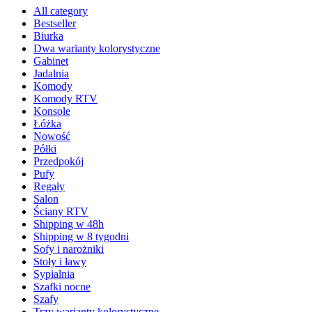
All category
Bestseller
Biurka
Dwa warianty kolorystyczne
Gabinet
Jadalnia
Komody
Komody RTV
Konsole
Łóżka
Nowość
Półki
Przedpokój
Pufy
Regały
Salon
Ściany RTV
Shipping w 48h
Shipping w 8 tygodni
Sofy i narożniki
Stoły i ławy
Sypialnia
Szafki nocne
Szafy
Trzy warianty kolorystyczne