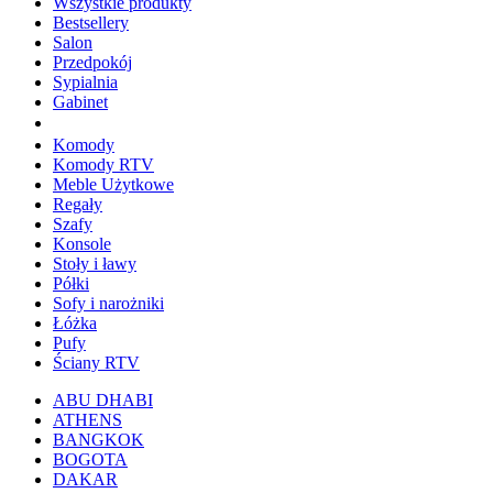
Wszystkie produkty
Bestsellery
Salon
Przedpokój
Sypialnia
Gabinet
Komody
Komody RTV
Meble Użytkowe
Regały
Szafy
Konsole
Stoły i ławy
Półki
Sofy i narożniki
Łóżka
Pufy
Ściany RTV
ABU DHABI
ATHENS
BANGKOK
BOGOTA
DAKAR