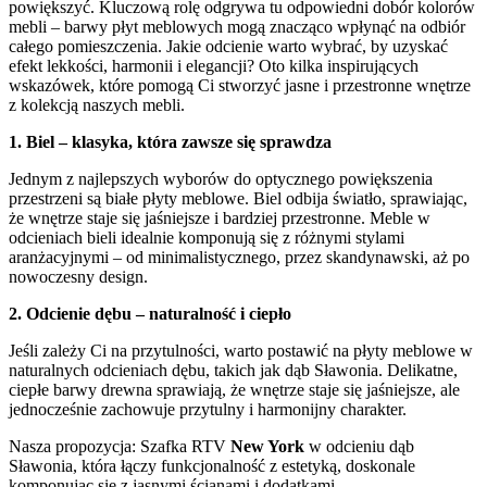
powiększyć. Kluczową rolę odgrywa tu odpowiedni dobór kolorów
mebli – barwy płyt meblowych mogą znacząco wpłynąć na odbiór
całego pomieszczenia. Jakie odcienie warto wybrać, by uzyskać
efekt lekkości, harmonii i elegancji? Oto kilka inspirujących
wskazówek, które pomogą Ci stworzyć jasne i przestronne wnętrze
z kolekcją naszych mebli.
1. Biel – klasyka, która zawsze się sprawdza
Jednym z najlepszych wyborów do optycznego powiększenia
przestrzeni są białe płyty meblowe. Biel odbija światło, sprawiając,
że wnętrze staje się jaśniejsze i bardziej przestronne. Meble w
odcieniach bieli idealnie komponują się z różnymi stylami
aranżacyjnymi – od minimalistycznego, przez skandynawski, aż po
nowoczesny design.
2. Odcienie dębu – naturalność i ciepło
Jeśli zależy Ci na przytulności, warto postawić na płyty meblowe w
naturalnych odcieniach dębu, takich jak dąb Sławonia. Delikatne,
ciepłe barwy drewna sprawiają, że wnętrze staje się jaśniejsze, ale
jednocześnie zachowuje przytulny i harmonijny charakter.
Nasza propozycja: Szafka RTV
New York
w odcieniu dąb
Sławonia, która łączy funkcjonalność z estetyką, doskonale
komponując się z jasnymi ścianami i dodatkami.