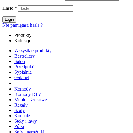
Hasło
*
Login
Nie pamiętasz hasła ?
Produkty
Kolekcje
Wszystkie produkty
Bestsellery
Salon
Przedpokój
Sypialnia
Gabinet
Komody
Komody RTV
Meble Użytkowe
Regały
Szafy
Konsole
Stoły i ławy
Półki
Sofy i narożniki