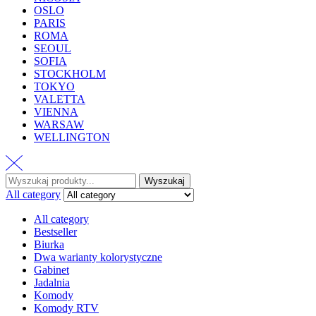
OSLO
PARIS
ROMA
SEOUL
SOFIA
STOCKHOLM
TOKYO
VALETTA
VIENNA
WARSAW
WELLINGTON
Wyszukaj
All category
All category
Bestseller
Biurka
Dwa warianty kolorystyczne
Gabinet
Jadalnia
Komody
Komody RTV