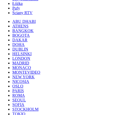
Łóżka
Pufy
Ściany RTV
ABU DHABI
ATHENS
BANGKOK
BOGOTA
DAKAR
DOHA
DUBLIN
HELSINKI
LONDON
MADRID
MONACO
MONTEVIDEO
NEW YORK
NICOSIA
OSLO
PARIS
ROMA
SEOUL
SOFIA
STOCKHOLM
TOKIO